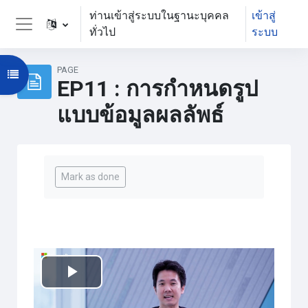
ข้ามไปที่เนื้อหาหลัก
ท่านเข้าสู่ระบบในฐานะบุคคล
เข้าสู่
ทั่วไป
ระบบ
Side panel
PAGE
Open course index
EP11 : การกำหนดรูป
แบบข้อมูลผลลัพธ์
Completion requirements
Mark as done
เล่น