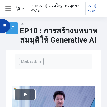
ข้ามไปที่เนื้อหาหลัก
ท่านเข้าสู่ระบบในฐานะบุคคล
เข้าสู่
ทั่วไป
ระบบ
Side panel
PAGE
Open course index
EP10 : การสร้างบทบาท
สมมุติให้ Generative AI
Completion requirements
Mark as done
เล่น