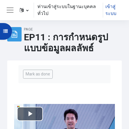
ข้ามไปที่เนื้อหาหลัก
ท่านเข้าสู่ระบบในฐานะบุคคล
เข้าสู่
ทั่วไป
ระบบ
Side panel
PAGE
Open course index
EP11 : การกำหนดรูป
แบบข้อมูลผลลัพธ์
Completion requirements
Mark as done
เล่น