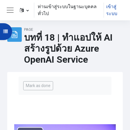
ข้ามไปที่เนื้อหาหลัก
ท่านเข้าสู่ระบบในฐานะบุคคล
เข้าสู่
ทั่วไป
ระบบ
Side panel
PAGE
Open course index
บทที่ 18 | ทำแอปให้ AI
สร้างรูปด้วย Azure
OpenAI Service
Completion requirements
Mark as done