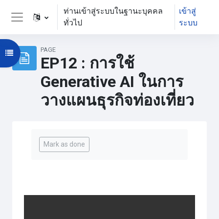
ข้ามไปที่เนื้อหาหลัก
ท่านเข้าสู่ระบบในฐานะบุคคล
เข้าสู่
ทั่วไป
ระบบ
Side panel
PAGE
Open course index
EP12 : การใช้
Generative AI ในการ
วางแผนธุรกิจท่องเที่ยว
Completion requirements
Mark as done