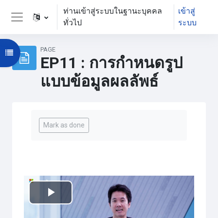
ข้ามไปที่เนื้อหาหลัก
ท่านเข้าสู่ระบบในฐานะบุคคล
เข้าสู่
ทั่วไป
ระบบ
Side panel
PAGE
Open course index
EP11 : การกำหนดรูป
แบบข้อมูลผลลัพธ์
Completion requirements
Mark as done
เล่น