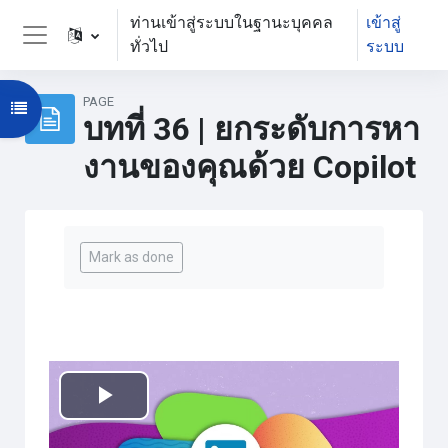
ข้ามไปที่เนื้อหาหลัก
ท่านเข้าสู่ระบบในฐานะบุคคล
เข้าสู่
ทั่วไป
ระบบ
Side panel
PAGE
Open course index
บทที่ 36 | ยกระดับการหา
งานของคุณด้วย Copilot
Completion requirements
Mark as done
เล่น