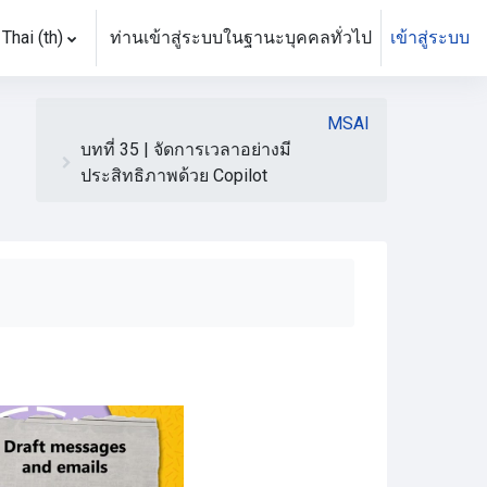
Thai ‎(th)‎
ท่านเข้าสู่ระบบในฐานะบุคคลทั่วไป
เข้าสู่ระบบ
MSAI
บทที่ 35 | จัดการเวลาอย่างมี
ประสิทธิภาพด้วย Copilot