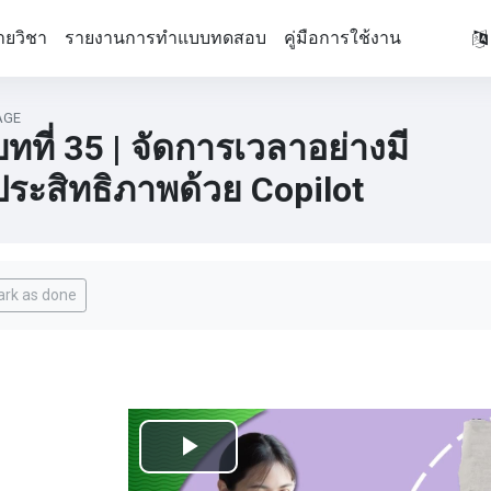
ายวิชา
รายงานการทำแบบทดสอบ
คู่มือการใช้งาน
AGE
บทที่ 35 | จัดการเวลาอย่างมี
ประสิทธิภาพด้วย Copilot
pletion requirements
rk as done
เล่น