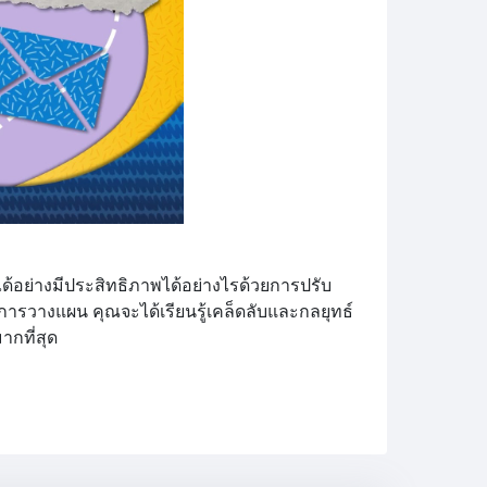
ได้อย่างมีประสิทธิภาพได้อย่างไรด้วยการปรับ
รวางแผน คุณจะได้เรียนรู้เคล็ดลับและกลยุทธ์
กที่สุด