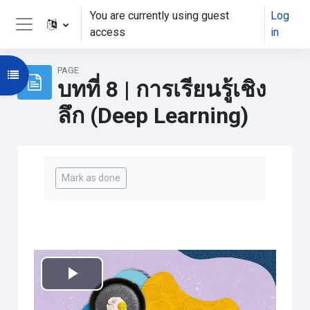
Skip to main content
You are currently using guest
Log
access
in
Side panel
PAGE
Open course index
บทที่ 8 | การเรียนรู้เชิง
ลึก (Deep Learning)
Completion requirements
Mark as done
Play