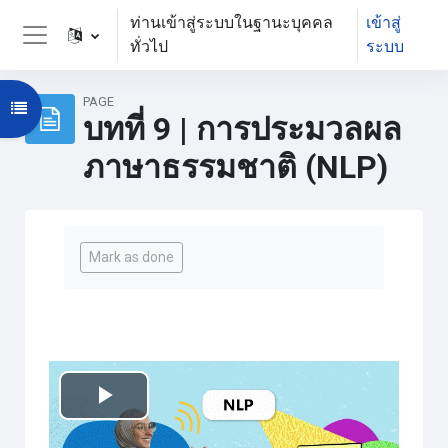
ข้ามไปที่เนื้อหาหลัก
ท่านเข้าสู่ระบบในฐานะบุคคล
เข้าสู่
ทั่วไป
ระบบ
Side panel
PAGE
Open course index
บทที่ 9 | การประมวลผล
ภาษาธรรมชาติ (NLP)
Completion requirements
Mark as done
เล่น