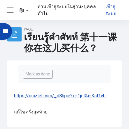
ข้ามไปที่เนื้อหาหลัก
ท่านเข้าสู่ระบบในฐานะบุคคล
เข้าสู่
ทั่วไป
ระบบ
Side panel
PAGE
Open course index
เรียนรู้คำศัพท์ 第十一课
你在这儿买什么？
Completion requirements
Mark as done
https://quizlet.com/_d8hpje?x=1jqt&i=3st1vb
แก้ไขครั้งสุดท้าย: