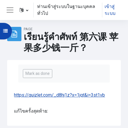
ข้ามไปที่เนื้อหาหลัก
ท่านเข้าสู่ระบบในฐานะบุคคล
เข้าสู่
ทั่วไป
ระบบ
Side panel
PAGE
Open course index
เรียนรู้คำศัพท์ 第六课 苹
果多少钱一斤？
Completion requirements
Mark as done
https://quizlet.com/_d8hj1z?x=1jqt&i=3st1vb
แก้ไขครั้งสุดท้าย: