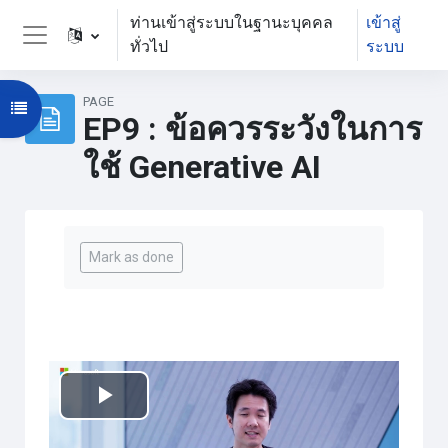
ข้ามไปที่เนื้อหาหลัก
ท่านเข้าสู่ระบบในฐานะบุคคล
เข้าสู่
ทั่วไป
ระบบ
Side panel
PAGE
Open course index
EP9 : ข้อควรระวังในการ
ใช้ Generative AI
Completion requirements
Mark as done
เล่น