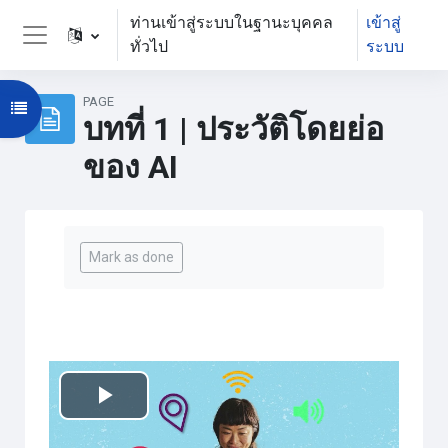
ข้ามไปที่เนื้อหาหลัก
ท่านเข้าสู่ระบบในฐานะบุคคล
เข้าสู่
ทั่วไป
ระบบ
Side panel
PAGE
Open course index
บทที่ 1 | ประวัติโดยย่อ
ของ AI
Completion requirements
Mark as done
เล่น