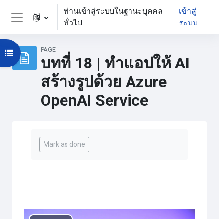
ข้ามไปที่เนื้อหาหลัก
ท่านเข้าสู่ระบบในฐานะบุคคล
เข้าสู่
ทั่วไป
ระบบ
Side panel
PAGE
Open course index
บทที่ 18 | ทำแอปให้ AI
สร้างรูปด้วย Azure
OpenAI Service
Completion requirements
Mark as done