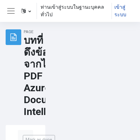
ข้ามไปที่เนื้อหาหลัก
ท่านเข้าสู่ระบบในฐานะบุคคล
เข้าสู่
ทั่วไป
ระบบ
Side panel
PAGE
บทที่ 6 | การ
ดึงข้อมูล
จากไฟล์
PDF ด้วย
Azure AI
Document
Intelligence
Completion requirements
Mark as done