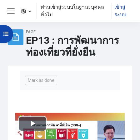
ข้ามไปที่เนื้อหาหลัก
ท่านเข้าสู่ระบบในฐานะบุคคล
เข้าสู่
ทั่วไป
ระบบ
Side panel
PAGE
Open course index
EP13 : การพัฒนาการ
ท่องเที่ยวที่ยั่งยืน
Completion requirements
Mark as done
เล่น