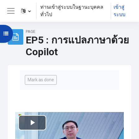
ข้ามไปที่เนื้อหาหลัก
ท่านเข้าสู่ระบบในฐานะบุคคล
เข้าสู่
ทั่วไป
ระบบ
Side panel
PAGE
Open course index
EP5 : การแปลภาษาด้วย
Copilot
Completion requirements
Mark as done
เล่น