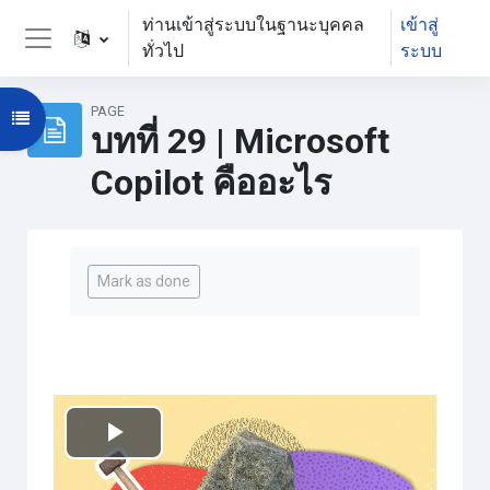
ข้ามไปที่เนื้อหาหลัก
ท่านเข้าสู่ระบบในฐานะบุคคล
เข้าสู่
ทั่วไป
ระบบ
Side panel
PAGE
Open course index
บทที่ 29 | Microsoft
Copilot คืออะไร
Completion requirements
Mark as done
เล่น