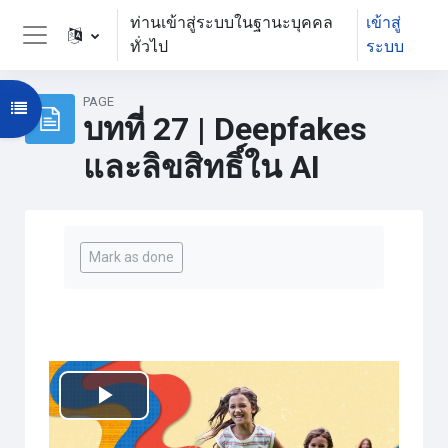
ข้ามไปที่เนื้อหาหลัก
ท่านเข้าสู่ระบบในฐานะบุคคล
เข้าสู่
ทั่วไป
ระบบ
Side panel
PAGE
Open course index
บทที่ 27 | Deepfakes
และลิขสิทธิ์ใน AI
Completion requirements
Mark as done
เล่น