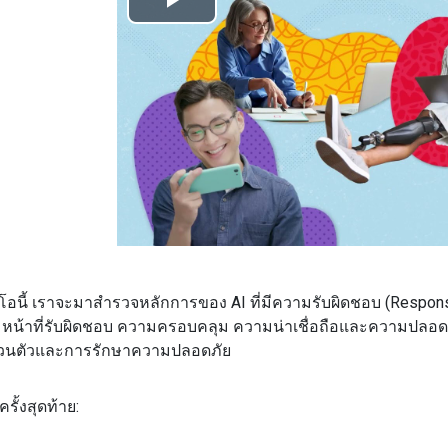
เล่น
วิดีโอ
ีโอนี้ เราจะมาสำรวจหลักการของ AI ที่มีความรับผิดชอบ (Responsi
่ หน้าที่รับผิดชอบ ความครอบคลุม ความน่าเชื่อถือและความปล
ส่วนตัวและการรักษาความปลอดภัย
รั้งสุดท้าย: