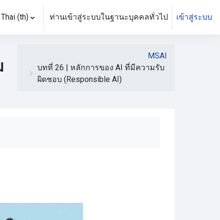
Thai ‎(th)‎
ท่านเข้าสู่ระบบในฐานะบุคคลทั่วไป
เข้าสู่ระบบ
MSAI
ม
บทที่ 26 | หลักการของ AI ที่มีความรับ
ผิดชอบ (Responsible AI)