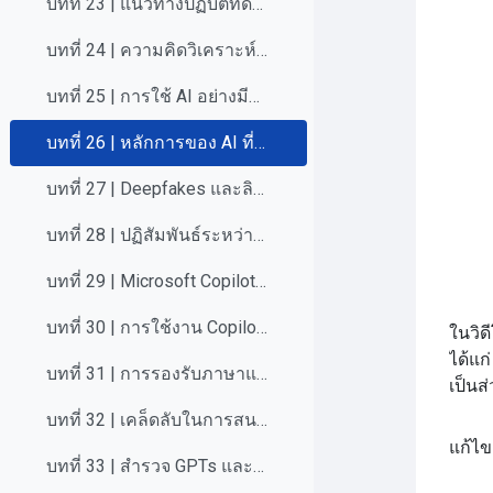
บทที่ 23 | แนวทางปฏิบัติที่ดีที่สุดในการสร้าง Prompt
บทที่ 24 | ความคิดวิเคราะห์ (Critical Thinking)
บทที่ 25 | การใช้ AI อย่างมีความรับผิดชอบ: แนวทางปฏิบัติที่ดีที่สุด
บทที่ 26 | หลักการของ AI ที่มีความรับผิดชอบ (Responsible AI)
บทที่ 27 | Deepfakes และลิขสิทธิ์ใน AI
บทที่ 28 | ปฏิสัมพันธ์ระหว่างมนุษย์และ AI และผลกระทบทั่วโลก
บทที่ 29 | Microsoft Copilot คืออะไร
บทที่ 30 | การใช้งาน Copilot: ตั้งค่าและประเภทบัญชี
ในวิด
ได้แก
บทที่ 31 | การรองรับภาษาและการเข้าถึงใน Copilot
เป็น
บทที่ 32 | เคล็ดลับในการสนทนากับ Copilot
แก้ไขค
บทที่ 33 | สำรวจ GPTs และปลั๊กอินใน Copilot